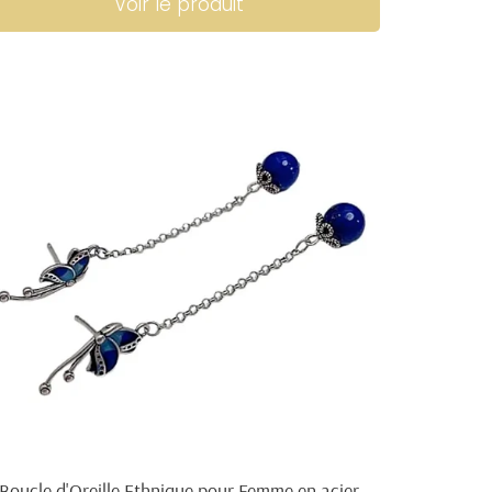
Voir le produit
Boucle d'Oreille Ethnique pour Femme en acier