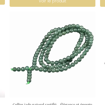
Voir le produit
Collier jade naturel certifié – Élégance et énergie