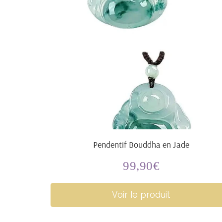
Pendentif Bouddha en Jade
99,90€
Prix
99,90€
régulier
Voir le produit