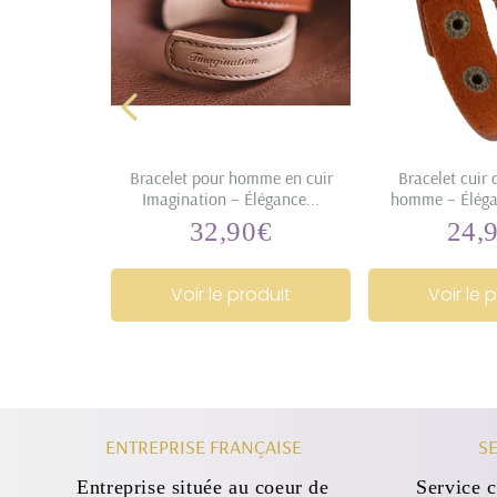
rfeur
Bracelet pour homme en cuir
Bracelet cuir 
Imagination – Élégance...
homme – Éléga
0€
13,00€
32,90€
24,
32,90€
Prix
Prix
régulier
régul
oduit
Voir le produit
Voir le 
ENTREPRISE FRANÇAISE
SE
Entreprise située au coeur de
Service c