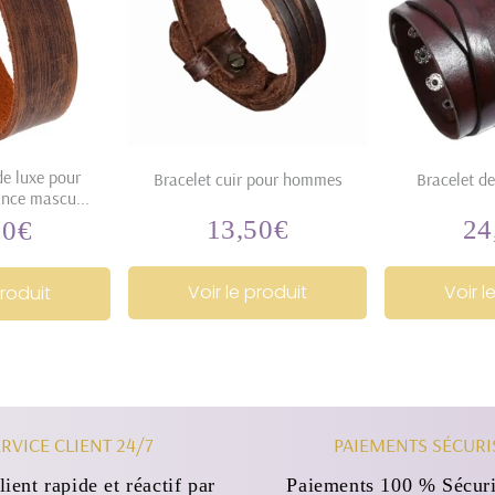
de luxe pour
Bracelet cuir pour hommes
Bracelet de
nce mascu...
13,50€
24
90€
13,50€
24,90€
Prix
Pri
régulier
rég
ier
Voir le produit
Voir l
produit
RVICE CLIENT 24/7
PAIEMENTS SÉCURI
lient rapide et réactif par
Paiements 100 % Sécuri