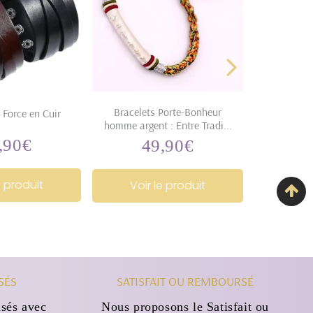
Bracelets Porte-Bonheur
Bague 
 Force en Cuir
homme argent : Entre Tradi...
cise
,90€
49,90€
2
24,90€
49,90€
x
Prix
P
ulier
régulier
r
e produit
Voir le produit
Voir
SÉS
SATISFAIT OU REMBOURSÉ
sés avec
Nous proposons le Satisfait ou