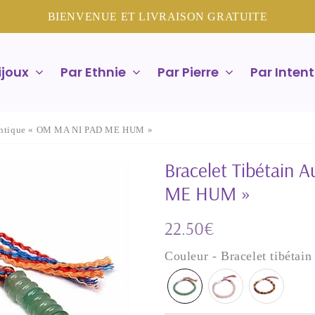
BIENVENUE ET LIVRAISON GRATUITE
ijoux
Par Ethnie
Par Pierre
Par Intent
hentique « OM MA NI PAD ME HUM »
Bracelet Tibétain
ME HUM »
22.50€
22,50€
Unit
Couleur - Bracelet tibétai
price