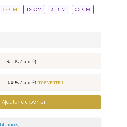
17 CM
19 CM
21 CM
23 CM
:
it
19.13€
/ unité)
it
18.00€
/ unité)
TOP VENTE !
Ajouter au panier
14 jours