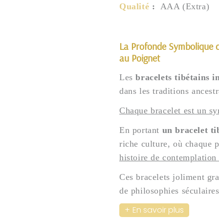
Qualité
:
AAA (Extra)
La Profonde Symbolique de
au Poignet
Les
bracelets tibétains 
dans les traditions ancest
Chaque bracelet est un sy
En portant
un bracelet ti
riche culture, où chaque p
histoire de contemplation e
Ces bracelets joliment gr
de philosophies séculaires
En savoir plus