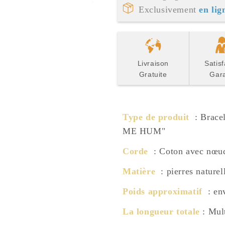
Exclusivement
en lig
Livraison
Satisf
Gratuite
Gara
Type de produit
: Bracel
ME HUM"
Corde
: Coton avec nœud
Matière
: pierres naturel
Poids approximatif
: env
La longueur totale
: Mult