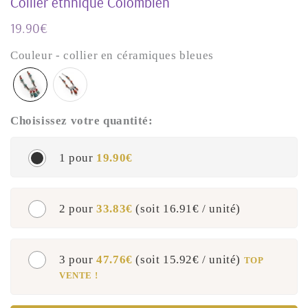
Collier ethnique Colombien
19.90€
19,90€
Unit
Couleur - collier en céramiques bleues
price
Choisissez votre quantité:
1 pour
19.90€
2 pour
33.83€
(soit
16.91€
/ unité)
3 pour
47.76€
(soit
15.92€
/ unité)
TOP
VENTE !