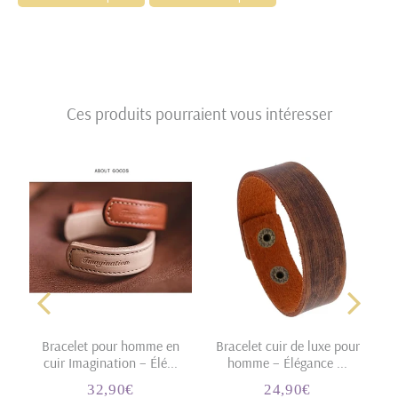
Ces produits pourraient vous intéresser
Bracelet pour homme en
Bracelet cuir de luxe pour
cuir Imagination – Élé...
homme – Élégance ...
€
32,90€
24,90€
Prix
32,90€
Prix
24,90€